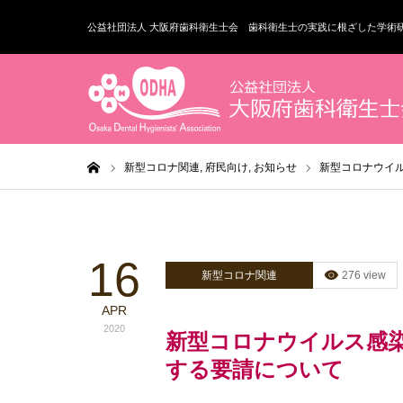
公益社団法人 大阪府歯科衛生士会 歯科衛生士の実践に根ざした学術
ホーム
新型コロナ関連,
府民向け,
お知らせ
新型コロナウイ
16
新型コロナ関連
276 view
APR
2020
新型コロナウイルス感
する要請について