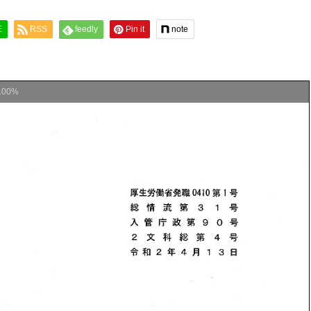
E
RSS
feedly
Pin it
note
100%