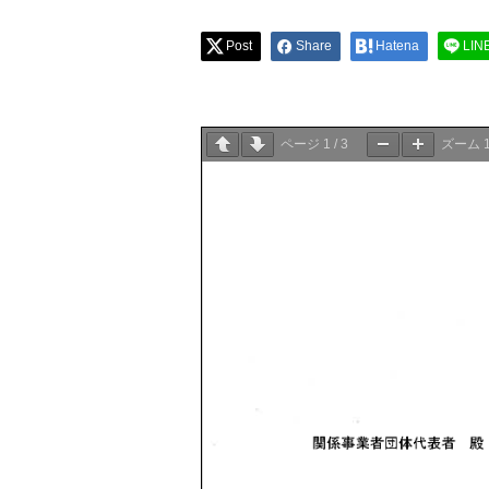
Post
Share
Hatena
LIN
ページ
1
/
3
ズーム