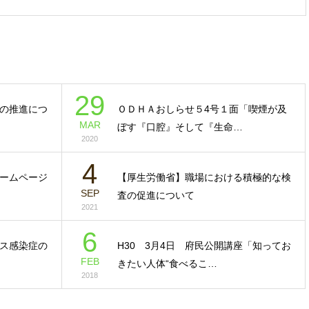
29
の推進につ
ＯＤＨＡおしらせ５4号１面「喫煙が及
MAR
ぼす『口腔』そして『生命…
2020
4
ームページ
【厚生労働省】職場における積極的な検
SEP
査の促進について
2021
6
ス感染症の
H30 3月4日 府民公開講座「知ってお
FEB
きたい人体“食べるこ…
2018