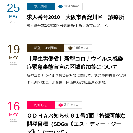
25
204 view
求人情報
MAY
求人番号3010 大阪市西淀川区 診療所
2021
求人番号3010就業区分診療所住 所大阪市西淀川区…
19
166 view
新型コロナ関連
MAY
【厚生労働省】新型コロナウイルス感染
2021
症緊急事態宣言の区域追加等について
新型コロナウイルス感染症対策に関して、緊急事態措置を実施
すべき区域に、北海道、岡山県及び広島県を追加…
16
311 view
お知らせ
MAY
ＯＤＨＡお知らせ６１号1面「持続可能な
2021
開発目標（SDGs｟エス・ディー・ジー
ズ｠）について」