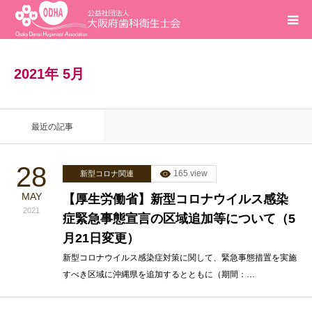
ホーム
2021年 5月
インフォメーション
最近の記事
入会案内
28
165 view
新型コロナ関連
活動報告
MAY
【厚生労働省】新型コロナウイルス感染
2021
症緊急事態宣言の区域追加等について（5
研修会
月21日変更）
求人
新型コロナウイルス感染症対策に関して、緊急事態措置を実施
すべき区域に沖縄県を追加するとともに（期間：…
問合せ