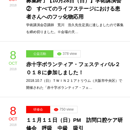
募集終了【10月28日（日）】学術講演会
2018
② すべてのライフステージにおける患
者さんへのフッ化物応用
学術講演会②講師 荒川 浩久先生定員に達しましたので募集
を締め切りました。※会場の天…
8
378 view
公益活動
OCT
赤十字ボランティア・フェスティバル２
2018
０１８に参加しました！
2018.10.7（日）ＴＷＩＮ２１アトリウム（大阪市中央区）で
開催された「赤十字ボランティア・フェ…
8
750 view
研修会
OCT
１１月１１日（日）PM 訪問口腔ケア研
2018
修会 呼吸 中級 吸引