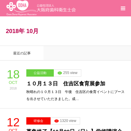
ホーム
2018年 10月
インフォメーション
最近の記事
入会案内
18
255 view
公益活動
活動報告
OCT
１０月１３日 住吉区食育展参加
2018
研修会
秋晴れの１０月１３日 午後 住吉区の食育イベントにブース
を出させていただきました。成…
求人
12
1320 view
研修会
問合せ
OCT