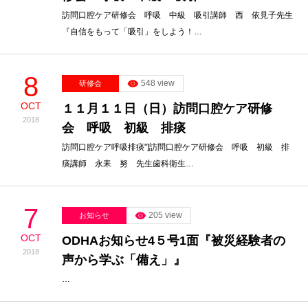
訪問口腔ケア研修会 呼吸 中級 吸引講師 西 依見子先生
『自信をもって「吸引」をしよう！…
8
548 view
研修会
OCT
１１月１１日（日）訪問口腔ケア研修
2018
会 呼吸 初級 排痰
訪問口腔ケア呼吸排痰"]訪問口腔ケア研修会 呼吸 初級 排
痰講師 永耒 努 先生歯科衛生…
7
205 view
お知らせ
OCT
ODHAお知らせ4５号1面『被災経験者の
2018
声から学ぶ「備え」』
…