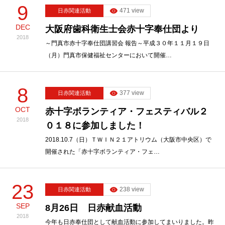
9
471 view
日赤関連活動
DEC
大阪府歯科衛生士会赤十字奉仕団より
2018
～門真市赤十字奉仕団講習会 報告～平成３０年１１月１９日
（月）門真市保健福祉センターにおいて開催…
8
377 view
日赤関連活動
OCT
赤十字ボランティア・フェスティバル２
2018
０１８に参加しました！
2018.10.7（日）ＴＷＩＮ２１アトリウム（大阪市中央区）で
開催された「赤十字ボランティア・フェ…
23
238 view
日赤関連活動
SEP
8月26日 日赤献血活動
2018
今年も日赤奉仕団として献血活動に参加してまいりました。昨