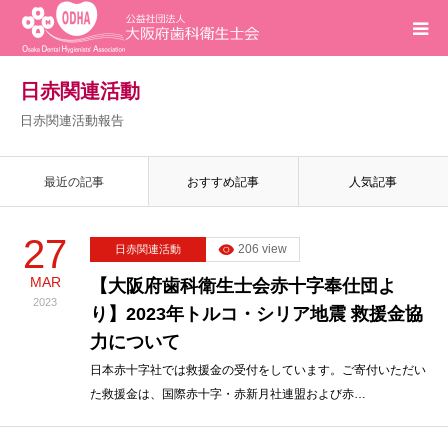
ホーム
日赤関連活動
日赤関連活動報告
インフォメーション
最近の記事
おすすめ記事
人気記事
入会案内
27
206 view
日赤関連活動
活動報告
MAR
【大阪府歯科衛生士会赤十字奉仕団よ
2023
り】2023年トルコ・シリア地震 救援金協
研修会
力について
求人
日本赤十字社では救援金の受付をしています。ご寄付いただい
た救援金は、国際赤十字・赤新月社連盟および赤…
問合せ