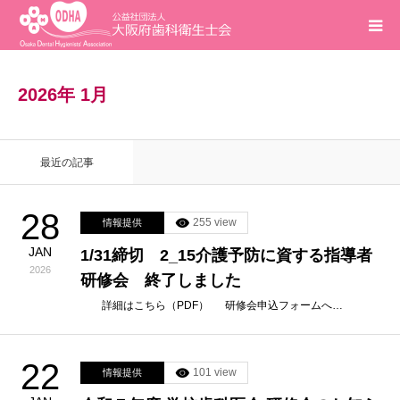
ホーム
2026年 1月
インフォメーション
最近の記事
入会案内
28
255 view
情報提供
活動報告
JAN
1/31締切 2_15介護予防に資する指導者
2026
研修会 終了しました
研修会
詳細はこちら（PDF） 研修会申込フォームへ…
求人
22
101 view
情報提供
問合せ