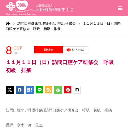
ーム
訪問口腔健康管理研修会,
呼吸,
研修会
１１月１１日（日）訪問
ホーム
口腔ケア研修会 呼吸 初級 排痰
インフォメーション
8
OCT
研修会
547 view
2018
入会案内
１１月１１日（日）訪問口腔ケア研修会 呼吸
初級 排痰
活動報告
研修会
求人
訪問口腔ケア呼吸排痰”]訪問口腔ケア研修会 呼吸 初級 排痰
問合せ
講師 永耒 努 先生