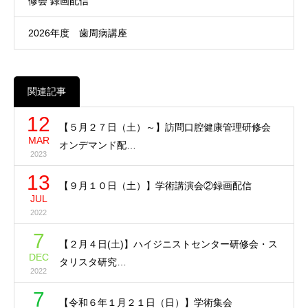
修会 録画配信
2026年度 歯周病講座
関連記事
12
【５月２７日（土）～】訪問口腔健康管理研修会
MAR
オンデマンド配…
2023
13
【９月１０日（土）】学術講演会②録画配信
JUL
2022
7
【２月４日(土)】ハイジニストセンター研修会・ス
DEC
タリスタ研究…
2022
7
【令和６年１月２１日（日）】学術集会