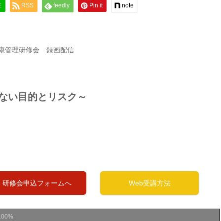
E
RSS
feedly
Pin it
note
康管理研修会 録画配信
目的とリスク～
研修会申込フォームへ
Web受講方法
100%