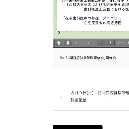
ページ
1
/
1
ズーム
訪問口腔健康管理研修会
,
研修会
８月９日(土) 訪問口腔健康
録画配信