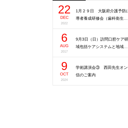
22
1月２９日 大阪府介護予防
DEC
導者養成研修会（歯科衛生…
2022
6
9月3日（日）訪問口腔ケア
AUG
域包括ケアシステムと地域…
2017
9
学術講演会③ 西田先生オン
OCT
信のご案内
2024