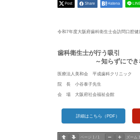
Post
Share
Hatena
LIN
令和7年度大阪府歯科衛生士会訪問口腔健
歯科衛生士が行う吸引
～知らずにできない
医療法人美和会 平成歯科クリニック
院 長 小谷泰子先生
会 場 大阪府社会福祉会館
詳細はこちら（PDF）
ページ
1
/
1
ズーム