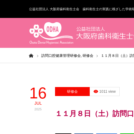
公益社団法人 大阪府歯科衛生士会 歯科衛生士の実践に根ざした学術
ホーム
訪問口腔健康管理研修会,
研修会
１１月８日（土）訪
16
研修会
1011 view
JUL
2025
１１月８日（土）訪問口