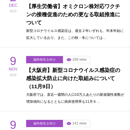
DEC
【厚生労働省】オミクロン株対応ワクチ
2022
ンの接種促進のための更なる取組推進に
ついて
新型コロナウイルス感染症は、過去２年いずれも、年末年始に
拡大しているおり、また、この秋・冬については…
9
169 view
歯科衛生士向け
NOV
【大阪府】新型コロナウイルス感染症の
2022
感染拡大防止に向けた取組みについて
（11月9日）
大阪府では、直近一週間の人口10万人あたりの新規陽性者数が
増加傾向になるとともに病床使用率も11月６…
9
141 view
歯科衛生士向け