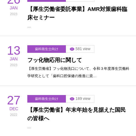
JAN
【厚⽣労働省委託事業】AMR対策⻭科臨
2023
床セミナー
…
13
581 view
歯科衛生士向け
JAN
フッ化物応用に関して
2023
【厚生労働省】フッ化物洗口について、令和３年度厚生労働科
学研究として「歯科口腔保健の推進に資…
27
189 view
歯科衛生士向け
DEC
【厚生労働省】年末年始を見据えた国民
2022
の皆様へ
…