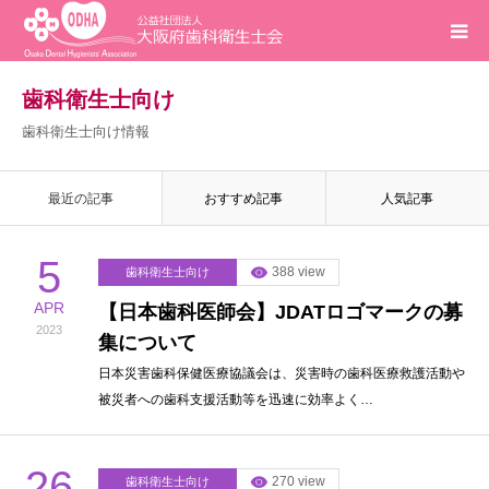
ホーム
歯科衛生士向け
歯科衛生士向け情報
インフォメーション
最近の記事
おすすめ記事
人気記事
入会案内
5
388 view
歯科衛生士向け
活動報告
APR
【日本歯科医師会】JDATロゴマークの募
2023
集について
研修会
日本災害歯科保健医療協議会は、災害時の歯科医療救護活動や
被災者への歯科支援活動等を迅速に効率よく…
求人
問合せ
26
270 view
歯科衛生士向け