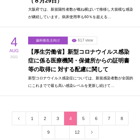
（８月29日）
大阪府では、新規陽性者数が概ね横ばいで推移し大規模な感染
が継続しています。病床使用率も60％を超える…
4
617 view
歯科衛生士向け
AUG
【厚生労働省】新型コロナウイルス感染
2022
症に係る医療機関・保健所からの証明書
等の取得に 対する配慮に関して
新型コロナウイルス感染症については、新規感染者数が全国的
にこれまでで最も高い感染レベルを更新し続けて…
1
2
3
4
5
6
7
8
9
…
12