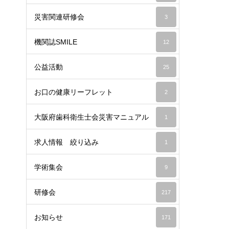
災害関連研修会
3
機関誌SMILE
12
公益活動
25
お口の健康リーフレット
2
大阪府歯科衛生士会災害マニュアル
1
求人情報 絞り込み
1
学術集会
9
研修会
217
お知らせ
171