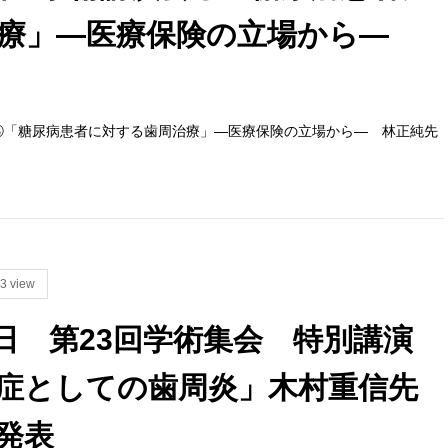
治療」―医療保険の立場から―
演会③「糖尿病患者に対する歯周治療」―医療保険の立場から― 林正純先
3 view
21日 第23回学術集会 特別講演
症としての歯周炎」木村重信先
発表