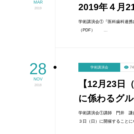
MAR
2019年４月
2019
学術講演会①『医科歯科連携
（PDF） …
28
学術講演会
74
NOV
【12月23
2018
に係わるグル
学術講演会①講師 門井 謙
３日（日）に開催することに