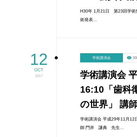
H30年 1月21日 第23
術発表…
12
学術講演会
39
OCT
学術講演会 平成
2017
16:10「
の世界」 講
学術講演会 平成29年11月12
師:門井 謙典 先生…