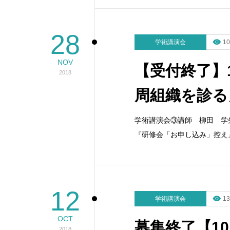
28
学術講演会
10
NOV
【受付終了】
2018
周組織を診る
学術講演会③講師 柳田 学
『研修会「お申し込み」控え
12
学術講演会
13
OCT
募集終了【1
2018