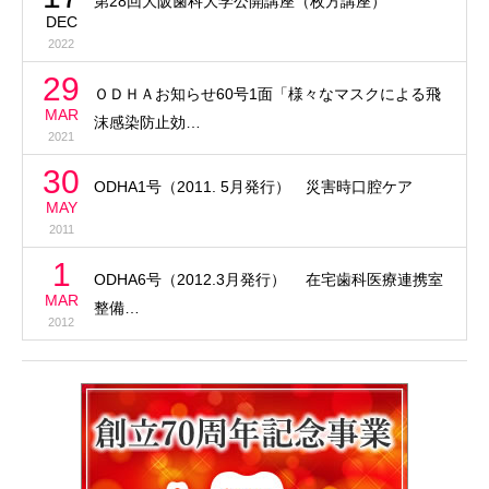
第28回大阪歯科大学公開講座（枚方講座）
DEC
2022
29
ＯＤＨＡお知らせ60号1面「様々なマスクによる飛
MAR
沫感染防止効…
2021
30
ODHA1号（2011. 5月発行） 災害時口腔ケア
MAY
2011
1
ODHA6号（2012.3月発行） 在宅歯科医療連携室
MAR
整備…
2012