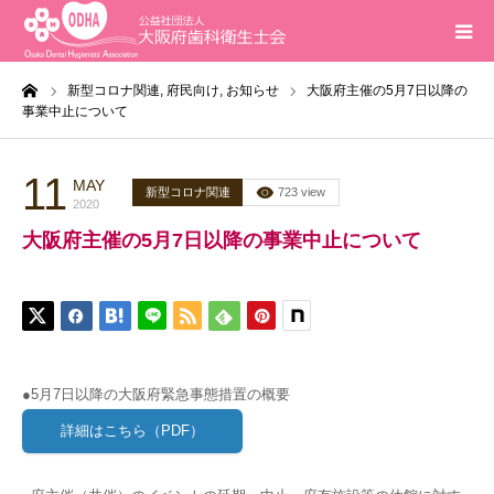
ーム
新型コロナ関連,
府民向け,
お知らせ
大阪府主催の5月7日以降の
ホーム
事業中止について
インフォメーション
11
MAY
新型コロナ関連
723 view
2020
入会案内
大阪府主催の5月7日以降の事業中止について
活動報告
研修会
●5月7日以降の大阪府緊急事態措置の概要
求人
詳細はこちら（PDF）
問合せ