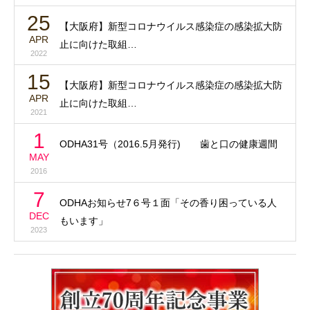
25
【大阪府】新型コロナウイルス感染症の感染拡大防
APR
止に向けた取組…
2022
15
【大阪府】新型コロナウイルス感染症の感染拡大防
APR
止に向けた取組…
2021
1
ODHA31号（2016.5月発行) 歯と口の健康週間
MAY
2016
7
ODHAお知らせ7６号１面「その香り困っている人
DEC
もいます」
2023