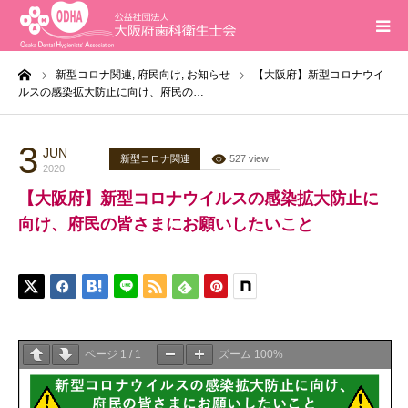
ーム
新型コロナ関連,
府民向け,
お知らせ
【大阪府】新型コロナウイ
ホーム
ルスの感染拡大防止に向け、府民の…
インフォメーション
3
JUN
新型コロナ関連
527 view
2020
入会案内
【大阪府】新型コロナウイルスの感染拡大防止に
向け、府民の皆さまにお願いしたいこと
活動報告
研修会
求人
ページ
1
/
1
ズーム
100%
問合せ