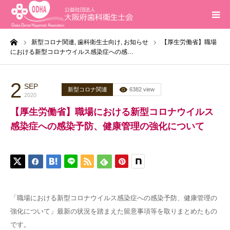
ーム
新型コロナ関連,
歯科衛生士向け,
お知らせ
【厚生労働省】職場
ホーム
における新型コロナウイルス感染症への感…
インフォメーション
2
SEP
新型コロナ関連
6382 view
2020
入会案内
【厚生労働省】職場における新型コロナウイルス
感染症への感染予防、健康管理の強化について
活動報告
研修会
求人
「職場における新型コロナウイルス感染症への感染予防、健康管理の
強化について」最新の状況を踏まえた留意事項等を取りまとめたもの
問合せ
です。