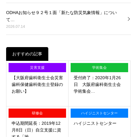
ODHAお知らせ９２号１面「新たな防災気象情報」につい
て…
2026.07.14
おすすめの記事
災害支援
学術集会
【大阪府歯科衛生士会災害
受付終了：2020年1月26
歯科保健歯科衛生士登録の
日 大阪府歯科衛生士会
お願い】
学術集会…
研修会
ハイジニストセンター
申込期間延長：2019年12
ハイジニストセンター
月8日（日）自立支援に資
する「地…