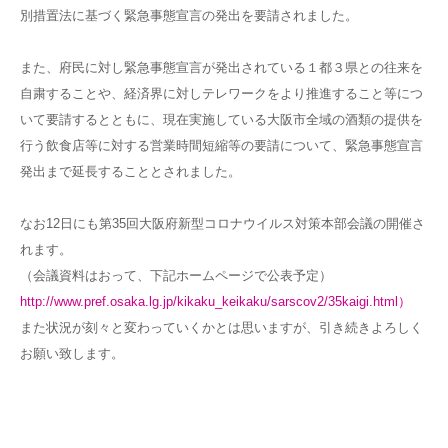
別措置法に基づく緊急事態宣言の発出を要請されました。
また、府民に対し緊急事態宣言が発出されている１都３県との往来を
自粛することや、経済界に対しテレワークをより推進すること等につ
いて要請するとともに、現在実施している大阪市全域の酒類の提供を
行う飲食店等に対する営業時間短縮等の要請について、緊急事態宣言
発出まで延長することとされました。
なお12日にも第35回大阪府新型コロナウイルス対策本部会議の開催さ
れます。
（会議資料はおって、下記ホームページで公表予定）
http://www.pref.osaka.lg.jp/kikaku_keikaku/sarscov2/35kaigi.html）
また状況が刻々と変わっていくかとは思いますが、引き続きよろしく
お願い致します。