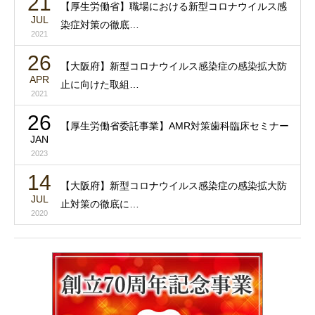
21
【厚生労働省】職場における新型コロナウイルス感
JUL
染症対策の徹底…
2021
26
【大阪府】新型コロナウイルス感染症の感染拡大防
APR
止に向けた取組…
2021
26
【厚⽣労働省委託事業】AMR対策⻭科臨床セミナー
JAN
2023
14
【大阪府】新型コロナウイルス感染症の感染拡大防
JUL
止対策の徹底に…
2020