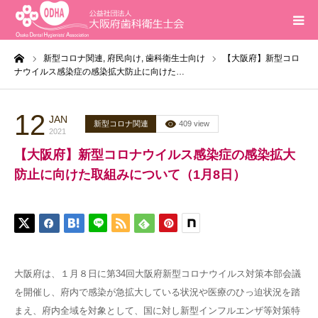
ーム
新型コロナ関連,
府民向け,
歯科衛生士向け
【大阪府】新型コロ
ホーム
ナウイルス感染症の感染拡大防止に向けた…
インフォメーション
12
JAN
新型コロナ関連
409 view
2021
入会案内
【大阪府】新型コロナウイルス感染症の感染拡大
防止に向けた取組みについて（1月8日）
活動報告
研修会
求人
大阪府は、１月８日に第34回大阪府新型コロナウイルス対策本部会議
を開催し、府内で感染が急拡大している状況や医療のひっ迫状況を踏
問合せ
まえ、府内全域を対象として、国に対し新型インフルエンザ等対策特