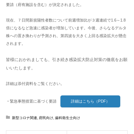
要請（府有施設を含む）が決定されました。
現在、７日間新規陽性者数について前週増加比が３週連続で1.6～1.8
倍になるなど急速に感染者が増加しています。今後、さらなるデルタ
株への置き換わりが予測され、第四波を大きく上回る感染拡大が懸念
されます。
皆様におかれましても、引き続き感染拡大防止対策の徹底をお願
いいたします。
詳細は添付資料をご覧ください。
・
緊急事態措置に基づく要請
詳細はこちら（PDF）
新型コロナ関連
,
府民向け
,
歯科衛生士向け