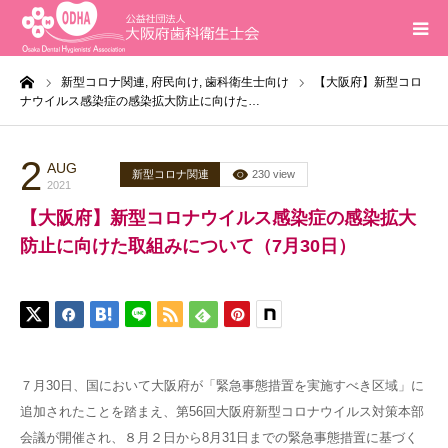
ーム
新型コロナ関連,
府民向け,
歯科衛生士向け
【大阪府】新型コロ
ホーム
ナウイルス感染症の感染拡大防止に向けた…
インフォメーション
2
AUG
新型コロナ関連
230 view
2021
入会案内
【大阪府】新型コロナウイルス感染症の感染拡大
防止に向けた取組みについて（7月30日）
活動報告
研修会
求人
７月30日、国において大阪府が「緊急事態措置を実施すべき区域」に
追加されたことを踏まえ、第56回大阪府新型コロナウイルス対策本部
問合せ
会議が開催され、８月２日から8月31日までの緊急事態措置に基づく