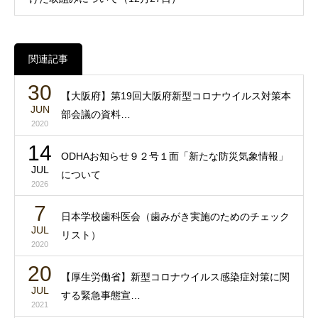
関連記事
30
【大阪府】第19回大阪府新型コロナウイルス対策本
JUN
部会議の資料…
2020
14
ODHAお知らせ９２号１面「新たな防災気象情報」
JUL
について
2026
7
日本学校歯科医会（歯みがき実施のためのチェック
JUL
リスト）
2020
20
【厚生労働省】新型コロナウイルス感染症対策に関
JUL
する緊急事態宣…
2021