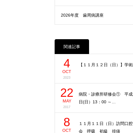
2026年度 歯周病講座
関連記事
4
【１１月１２日（日）】学術
OCT
2023
22
病院・診療所研修会① 平成2
MAY
日(日）13：00 ～…
2017
8
１１月１１日（日）訪問口腔
OCT
会 呼吸 初級 排痰