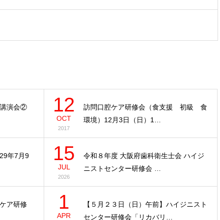
12
講演会②
訪問口腔ケア研修会（食支援 初級 食
OCT
環境）12月3日（日）1…
2017
15
9年7月9
令和８年度 大阪府歯科衛生士会 ハイジ
JUL
ニストセンター研修会 …
2026
1
ケア研修
【５月２３日（日）午前】ハイジニスト
APR
センター研修会「リカバリ…