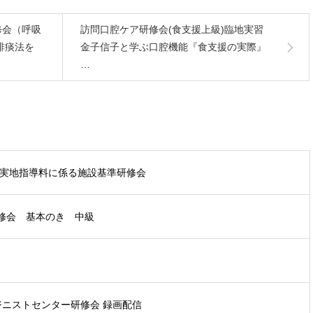
修会（呼吸
訪問口腔ケア研修会(食支援上級)臨地実習
排痰法を
金子信子と学ぶ口腔機能『食支援の実際』
…
能実地指導料に係る施設基準研修会
修会 基本のき 中級
ジニストセンター研修会 録画配信