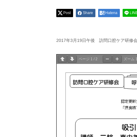
Post
Share
Hatena
LIN
2017年3月19日午後 訪問口腔ケア研
ページ
1
/
2
ズーム