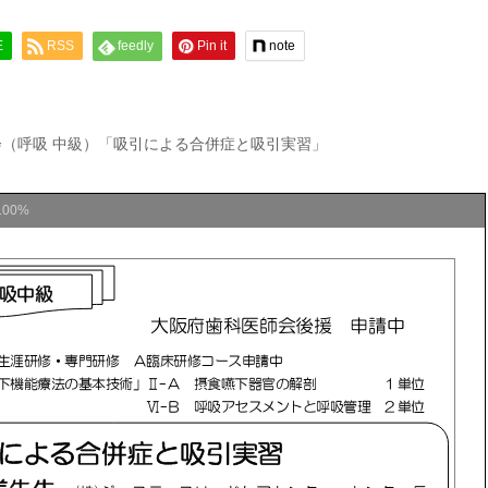
E
RSS
feedly
Pin it
note
修会（呼吸 中級）「吸引による合併症と吸引実習」
100%