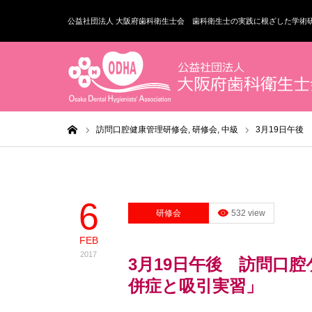
公益社団法人 大阪府歯科衛生士会 歯科衛生士の実践に根ざした学術
ホーム
訪問口腔健康管理研修会,
研修会,
中級
3月19日午後
6
研修会
532 view
FEB
2017
3月19日午後 訪問口
併症と吸引実習」