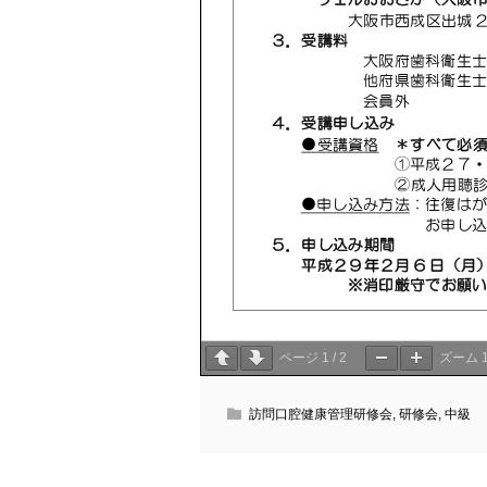
ページ
1
/
2
ズーム
訪問口腔健康管理研修会
,
研修会
,
中級