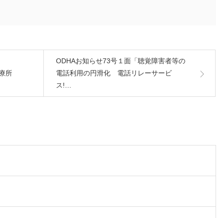
ODHAお知らせ73号１面「聴覚障害者等の
療所
電話利用の円滑化 電話リレーサービ
ス!…