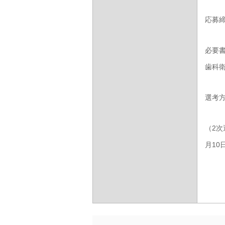
応募締
必要
歯科
選考
（2次
月10