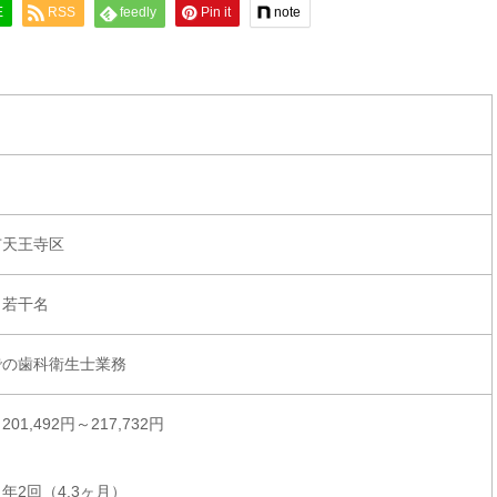
E
RSS
feedly
Pin it
note
市天王寺区
：若干名
での歯科衛生士業務
01,492円～217,732円
年2回（4.3ヶ月）