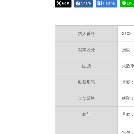
Post
Share
Hatena
LIN
求人番号
3103
就業区分
病院
住 所
大阪
勤務形態
常勤
主な業務
病院
給与
月給：2
賞与：