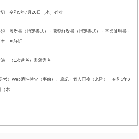
切：令和5年7月26日（水）必着
書類：履歴書（指定書式）・職務経歴書（指定書式）・卒業証明書・
衛生士免許証
方法：（1次選考）書類選考
選考）Web適性検査（事前）、筆記・個人面接（来院）：令和5年8
日（木）