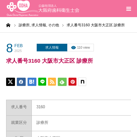
ーム
診療所,
求人情報,
その他
求人番号3160 大阪市大正区 診療所
ホーム
インフォメーション
8
FEB
求人情報
110 view
2025
求人番号3160 大阪市大正区 診療所
入会案内
活動報告
研修会
求人番号
3160
求人
就業区分
診療所
問合せ