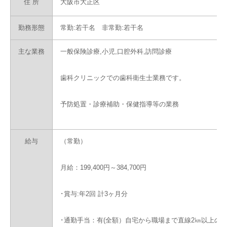
住 所
大阪市大正区
勤務形態
常勤:若干名 非常勤:若干名
主な業務
一般保険診療,小児,口腔外科,訪問診療
歯科クリニックでの歯科衛生士業務です。
予防処置・診療補助・保健指導等の業務
給与
（常勤）
月給：199,400円～384,700円
･賞与:年2回 計3ヶ月分
･通勤手当：有(全額）自宅から職場まで直線2㎞以上の