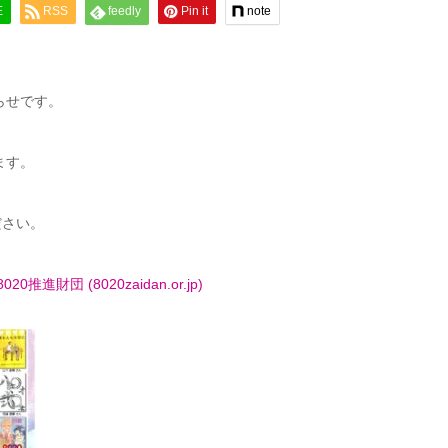
E
RSS
feedly
Pin it
note
らせです。
ます。
ださい。
推進財団 (8020zaidan.or.jp)