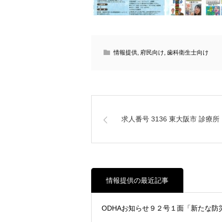
情報提供
,
府民向け
,
歯科衛生士向け
求人番号 3136 東大阪市 診療所
情報提供の最近記事
ODHAお知らせ９２号１面「新たな防