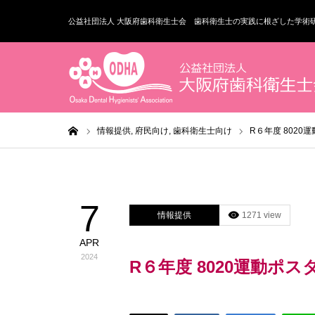
公益社団法人 大阪府歯科衛生士会 歯科衛生士の実践に根ざした学術
ホーム
情報提供,
府民向け,
歯科衛生士向け
R６年度 8020
7
情報提供
1271 view
APR
2024
R６年度 8020運動ポ