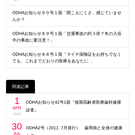
ODHAお知らせ９０号１面「聞こえにくさ」感じていませ
んか？
ODHAお知らせ８９号１面「交通事故の約３倍？冬の入浴
中の事故に要注意！」
ODHAお知らせ８８号１面「マイナ保険証をお持ちでなく
ても、これまでどおりの医療をあなたに…
関連記事
1
ODHAお知らせ42号1面『後期高齢者医療歯科健康
APR
診査』
2018
30
ODHA2号（2011. 7月発行） 歯周病と全身の健康
JUL