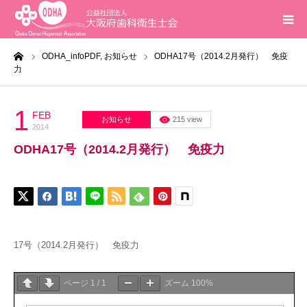
ーム
ODHA_infoPDF,
お知らせ
ODHA17号（2014.2月発行） 免疫
ホーム
力
インフォメーション
1
FEB
お知らせ
215 view
2014
入会案内
ODHA17号（2014.2月発行） 免疫力
活動報告
研修会
17号（2014.2月発行） 免疫力
求人
ページ
1
/
1
ズーム
100%
問合せ