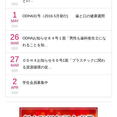
との…
2011
1
ODHA31号（2016.5月発行) 歯と口の健康週間
MAY
2016
26
ODHAお知らせ８４号１面「男性も歯科衛生士にな
MAR
れることを知…
2025
27
ＯＤＨＡお知らせ６６号1面「プラスチックに関わ
MAR
る資源循環の促…
2022
2
学生会員募集中
APR
2018