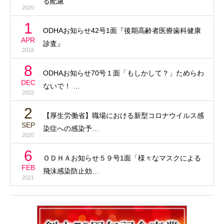
る配慮
2020
1
ODHAお知らせ42号1面『後期高齢者医療歯科健康
APR
診査』
2018
8
ODHAお知らせ70号１面「もしかして？」ためらわ
DEC
ないで！ …
2022
2
【厚生労働省】職場における新型コロナウイルス感
SEP
染症への感染予…
2020
6
ＯＤＨＡお知らせ５９号1面「様々なマスクによる
FEB
飛沫感染防止効…
2021