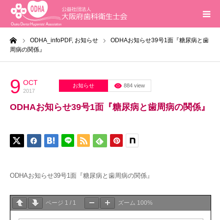
ーム
ODHA_infoPDF,
お知らせ
ODHAお知らせ39号1面『糖尿病と歯
ホーム
周病の関係』
インフォメーション
9
OCT
お知らせ
884 view
2017
入会案内
ODHAお知らせ39号1面『糖尿病と歯周病の関係』
活動報告
研修会
ODHAお知らせ39号1面『糖尿病と歯周病の関係』
求人
ページ
1
/
1
ズーム
100%
問合せ