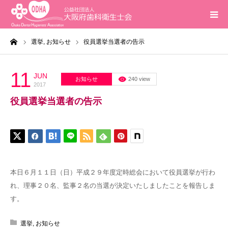
ーム
選挙,
お知らせ
役員選挙当選者の告示
ホーム
インフォメーション
11
JUN
お知らせ
240 view
2017
役員選挙当選者の告示
入会案内
活動報告
研修会
本日６月１１日（日）平成２９年度定時総会において役員選挙が行わ
れ、理事２０名、監事２名の当選が決定いたしましたことを報告しま
求人
す。
問合せ
選挙
,
お知らせ