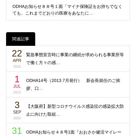
ODHAお知らせ８８号１面「マイナ保険証をお持ちでなく
ても、これまでどおりの医療をあなたに…
関連記事
22
緊急事態宣言時に事業の継続が求められる事業所等
APR
で働く方々の感…
2020
1
ODHA14号（2013.7月発行） 新会長就任のご挨
JUL
拶、口…
2013
3
【大阪府】新型コロナウイルス感染症の感染拡大防
SEP
止に向けた取組…
2020
31
ODHAお知らせ４８号1面『おおさか健活マイレー