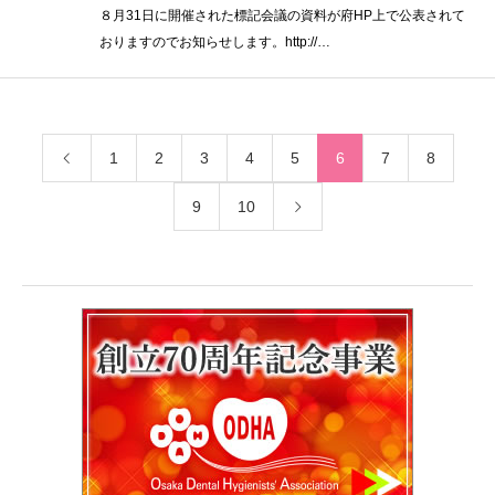
８月31日に開催された標記会議の資料が府HP上で公表されて
おりますのでお知らせします。http://…
1
2
3
4
5
6
7
8
9
10