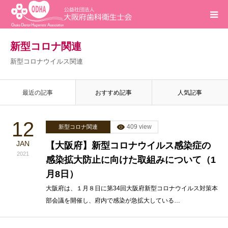
ホーム
新型コロナ関連
新型コロナウイルス関連
インフォメーション
最近の記事
おすすめ記事
人気記事
入会案内
12
409 view
新型コロナ関連
活動報告
JAN
【大阪府】新型コロナウイルス感染症の
2021
感染拡大防止に向けた取組みについて（1
研修会
月8日）
求人
大阪府は、１月８日に第34回大阪府新型コロナウイルス対策本
部会議を開催し、府内で感染が急拡大している…
問合せ