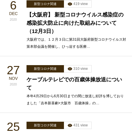
6
419 view
新型コロナ関連
DEC
【大阪府】 新型コロナウイルス感染症の
2020
感染拡大防止に向けた取組みについて
（12月3日）
大阪府では、１２月３日に第31回大阪府新型コロナウイルス対
策本部会議を開催し、ひっ迫する医療…
27
310 view
新型コロナ関連
NOV
ケーブルテレビでの百歳体操放送につい
2020
て
本年4月29日から6月30日までの間に放送し好評を博しており
ました「吉本新喜劇×大阪市 百歳体操」の…
25
431 view
新型コロナ関連