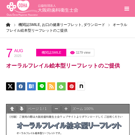
ーム
機関誌SMILE,
お口の健康リーフレット,
ダウンロード
オーラル
ホーム
フレイル絵本型リーフレットのご提供
インフォメーション
7
AUG
機関誌SMILE
1179 view
2025
入会案内
オーラルフレイル絵本型リーフレットのご提供
活動報告
研修会
ページ
1
/
1
ズーム
100%
求人
問合せ