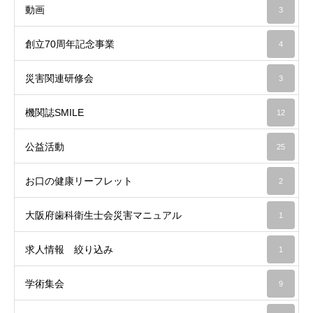
動画
3
創立70周年記念事業
4
災害関連研修会
3
機関誌SMILE
12
公益活動
25
お口の健康リーフレット
2
大阪府歯科衛生士会災害マニュアル
1
求人情報 絞り込み
1
学術集会
9