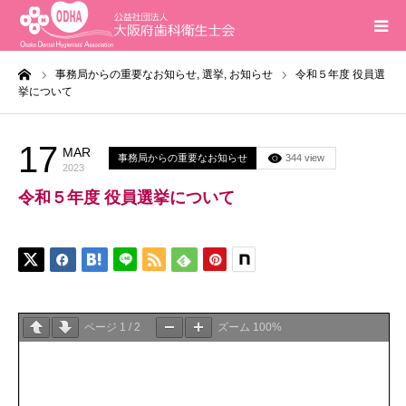
ーム
事務局からの重要なお知らせ,
選挙,
お知らせ
令和５年度 役員選
ホーム
挙について
インフォメーション
17
MAR
事務局からの重要なお知らせ
344 view
2023
入会案内
令和５年度 役員選挙について
活動報告
研修会
ページ
1
/
2
ズーム
100%
求人
問合せ